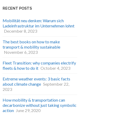
RECENT POSTS
Mobilität neu denken: Warum sich
Ladeinfrastruktur im Unternehmen lohnt
December 8, 2023
The best books on how to make
transport & mobility sustainable
November 6, 2023
Fleet Transition: why companies electrify
fleets & how to do it
October 4, 2023
Extreme weather events: 3 basic facts
about climate change
September 22,
2023
How mobility & transportation can
decarbonize without just taking symbolic
action
June 29, 2020